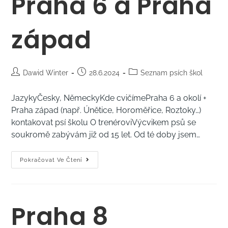
Praha 6 a Praha
západ
Dawid Winter
28.6.2024
Seznam psích škol
JazykyČesky, NěmeckyKde cvičímePraha 6 a okolí +
Praha západ (např. Únětice, Horoměřice, Roztoky…)
kontakovat psí školu O trenéroviVýcvikem psů se
soukromě zabývám již od 15 let. Od té doby jsem…
Pokračovat Ve Čtení
Praha 8