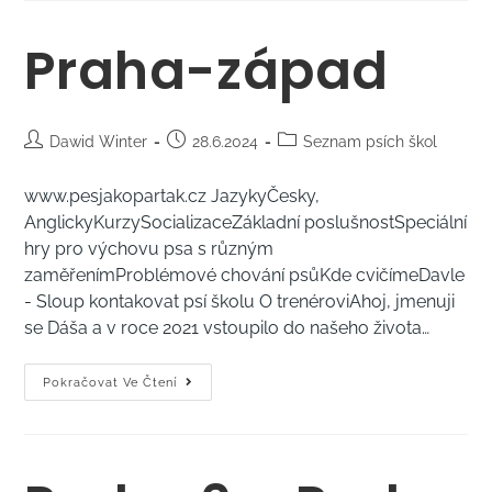
Praha-západ
Dawid Winter
28.6.2024
Seznam psích škol
www.pesjakopartak.cz JazykyČesky,
AnglickyKurzySocializaceZákladní poslušnostSpeciální
hry pro výchovu psa s různým
zaměřenímProblémové chování psůKde cvičímeDavle
- Sloup kontakovat psí školu O trenéroviAhoj, jmenuji
se Dáša a v roce 2021 vstoupilo do našeho života…
Pokračovat Ve Čtení