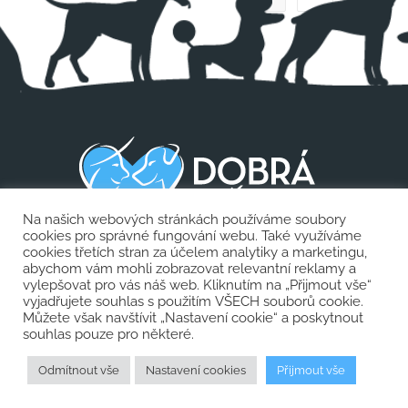
Na našich webových stránkách používáme soubory
cookies pro správné fungování webu. Také využíváme
cookies třetích stran za účelem analytiky a marketingu,
abychom vám mohli zobrazovat relevantní reklamy a
vylepšovat pro vás náš web. Kliknutím na „Přijmout vše“
vyjadřujete souhlas s použitím VŠECH souborů cookie.
info@dobrapsiskola.cz
Můžete však navštívit „Nastavení cookie“ a poskytnout
souhlas pouze pro některé.
Odmítnout vše
Nastavení cookies
Přijmout vše
všechna práva vyhrazena Dobrá psí škola © 2020 | foto www.freepik.com
| tvorba webových stránek
dwgd.cz