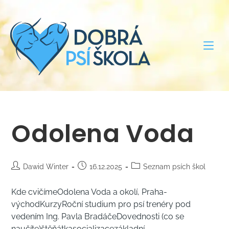
Odolena Voda
Dawid Winter
16.12.2025
Seznam psích škol
Kde cvičímeOdolena Voda a okolí, Praha-
východKurzyRoční studium pro psí trenéry pod
vedením Ing. Pavla BradáčeDovednosti (co se
naučíte)štěňátkasocializacezákladní