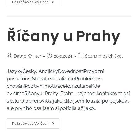
Pokračovat Ve Čtení
Říčany u Prahy
Dawid Winter
28.6.2024
Seznam psích škol
JazykyČesky, AnglickyDovednostiProvozní
poslušnostŠtěňataSocializaceProblémové
chováníPozitivní motivaceKonzultaceKde
cvičímeŘíčany u Prahy, Praha - východ kontakovat psí
školu O trenéroviUž jako dítě jsem toužila po pejskovi,
ale prvního psa jsem si pořídila až jako…
Pokračovat Ve Čtení