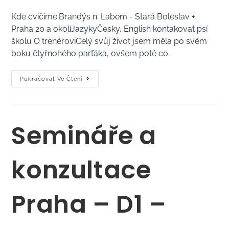
Kde cvičíme:Brandýs n. Labem - Stará Boleslav +
Praha 20 a okolíJazykyČesky, English kontakovat psí
školu O trenéroviCelý svůj život jsem měla po svém
boku čtyřnohého parťáka, ovšem poté co…
Pokračovat Ve Čtení
Semináře a
konzultace
Praha – D1 –