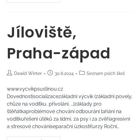
Jíloviště,
Praha-západ
Dawid Winter
30.6.2024
Seznam psích škol
www.vycvikpsustinou.cz
Dovednostisocializacezákladní výcvik (základní povely,
chůze na vodítku, přivolání, …)základy pro
štěňátkaproblémové chování odbourání tahání na
vodítkuřešení útěků za lidmi, za psy i za zvěříagresivní
a stresové chováníseparační úzkostKurzy Roční…