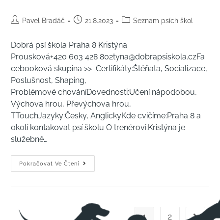
Pavel Bradáč
21.8.2023
Seznam psích škol
Dobrá psí škola Praha 8 Kristýna
Prousková+420 603 428 802tyna@dobrapsiskola.czFa
cebooková skupina >> Certifikáty:Štěňata, Socializace,
Poslušnost, Shaping,
Problémové chováníDovednosti:Učení nápodobou,
Výchova hrou, Převýchova hrou,
TTouchJazyky:Česky, AnglickyKde cvičíme:Praha 8 a
okolí kontakovat psí školu O trenérovi:Kristýna je
služebně…
Pokračovat Ve Čtení
1
2