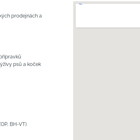
ických prodejnách a
přípravků
 výživy psů a koček
 ZOP, BH-VT)