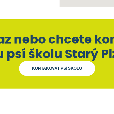
az nebo chcete ko
 psí školu Starý P
KONTAKOVAT PSÍ ŠKOLU