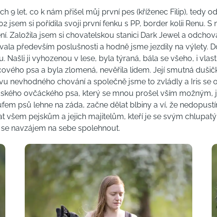
h 9 let, co k nám přišel můj první pes (kříženec Filip), tedy 
 jsem si pořídila svoji první fenku s PP, border kolii Renu. S
í. Založila jsem si chovatelskou stanici Dark Jewel a odchoval
vala především poslušnosti a hodně jsme jezdily na výlety. Do
 Našli ji vyhozenou v lese, byla týraná, bála se všeho, i vlas
cového psa a byla zlomená, nevěřila lidem. Její smutná duš
vu nevhodného chování a společně jsme to zvládly a Iris se o
landského ovčáckého psa, který se mnou prošel vším možným,
oufem psů lehne na záda, začne dělat blbiny a ví, že nedopust
at všem pejskům a jejich majitelům, kteří je se svým chlupatý
i se navzájem na sebe spolehnout.