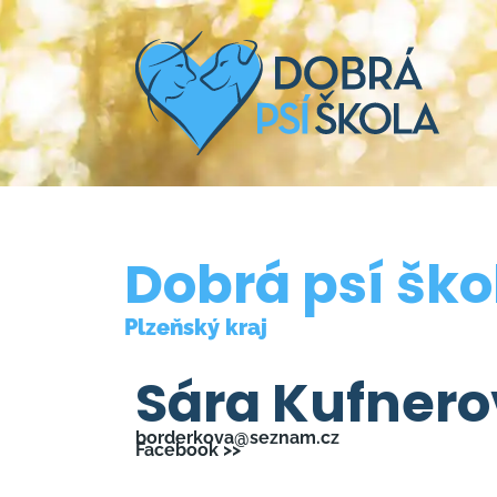
Dobrá psí ško
Plzeňský kraj
Sára Kufner
borderkova@seznam.cz
Facebook >>