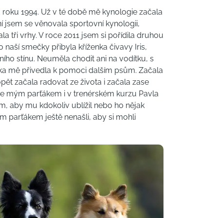
od roku 1994. Už v té době mě kynologie začala
 ní jsem se věnovala sportovní kynologii,
a tři vrhy. V roce 2011 jsem si pořídila druhou
 naší smečky přibyla kříženka čivavy Iris,
tního stínu. Neuměla chodit ani na vodítku, s
ička mě přivedla k pomoci dalším psům. Začala
pět začala radovat ze života i začala zase
 je mým parťákem i v trenérském kurzu Pavla
ím, aby mu kdokoliv ublížil nebo ho nějak
m parťákem ještě nenašli, aby si mohli