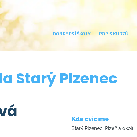
DOBRÉ PSÍ ŠKOLY
POPIS KURZŮ
la Starý Plzenec
ová
Kde cvičíme
Starý Plzenec, Plzeň a okolí