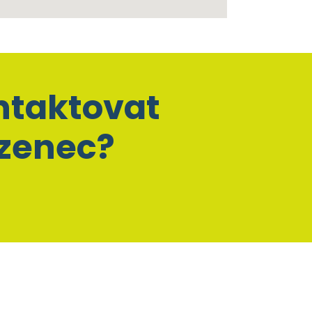
ntaktovat
lzenec?