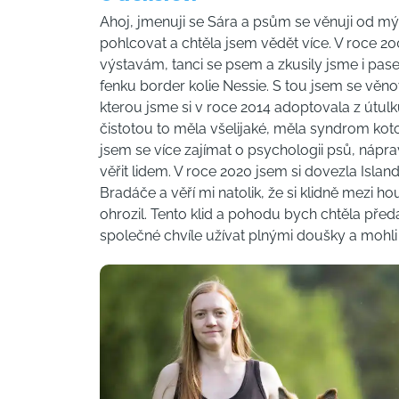
Ahoj, jmenuji se Sára a psům se věnuji od mýc
pohlcovat a chtěla jsem vědět více. V roce 2002
výstavám, tanci se psem a zkusily jsme i pasen
fenku border kolie Nessie. S tou jsem se věno
kterou jsme si v roce 2014 adoptovala z útulku.
čistotou to měla všelijaké, měla syndrom kot
jsem se více zajímat o psychologii psů, nápra
věřit lidem. V roce 2020 jsem si dovezla Is
Bradáče a věří mi natolik, že si klidně mezi h
ohrozil. Tento klid a pohodu bych chtěla před
společné chvíle užívat plnými doušky a mohl